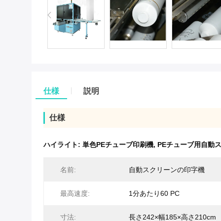
仕様
説明
仕様
ハイライト:
単色PEチューブ印刷機
,
PEチューブ用自動
名前:
自動スクリーンの印字機
最高速度:
1分あたり60 PC
寸法:
長さ242×幅185×高さ210cm