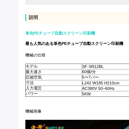
説明
単色PEチューブ自動スクリーン印刷機
最も人気のある単色PEチューブ自動スクリーン印刷機
機械の仕様
モデル
SF-SR12BL
最大速さ
60個/分
圧縮空気
5〜7バー
寸法
L242 W185 H210cm
入力電圧
AC380V 50~60Hz
パワー
5KW
機械画像