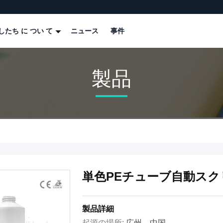
したち に つい て
ニュース
事件
製品
単色PEチューブ自動スク
製品詳細
起源の場所:
広州、中国