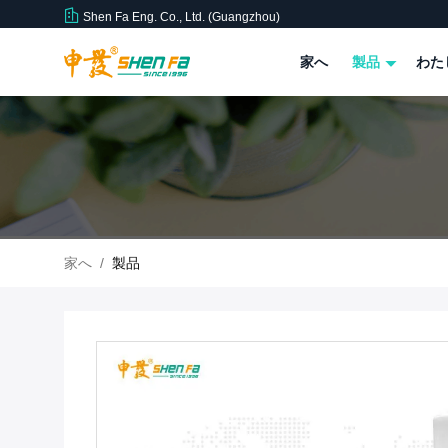
Shen Fa Eng. Co., Ltd. (Guangzhou)
家へ
製品
わた
家へ
/
製品