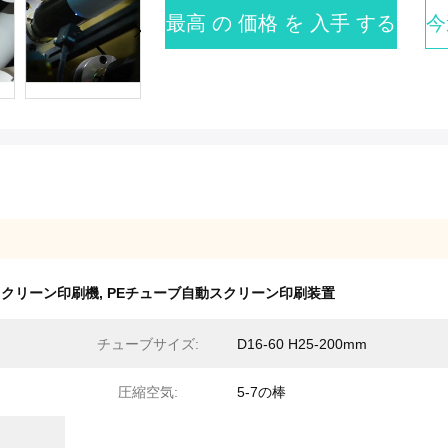
最高 の 価格 を 入手 する
今
スクリーン印刷機
,
PEチューブ自動スクリーン印刷装置
チューブサイズ:
D16-60 H25-200mm
圧縮空気:
5-7の棒