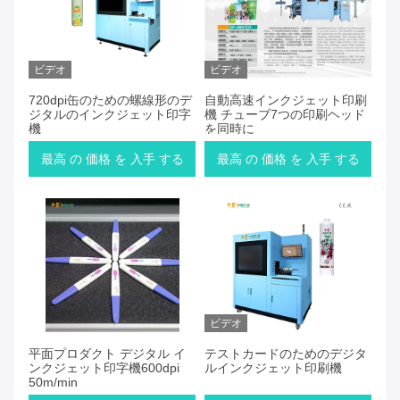
ビデオ
ビデオ
720dpi缶のための螺線形のデ
自動高速インクジェット印刷
ジタルのインクジェット印字
機 チューブ7つの印刷ヘッド
機
を同時に
最高 の 価格 を 入手 する
最高 の 価格 を 入手 する
ビデオ
平面プロダクト デジタル イ
テストカードのためのデジタ
ンクジェット印字機600dpi
ルインクジェット印刷機
50m/min