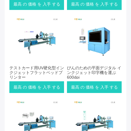
最高 の 価格 を 入手 する
最高 の 価格 を 入手 する
テストカード用UV硬化型イン
びんのための平面デジタル イ
クジェットフラットベッドプ
ンクジェット印字機を運ぶ
リンター
600dpi
最高 の 価格 を 入手 する
最高 の 価格 を 入手 する