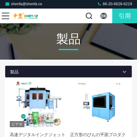
shenfa@shenfa.co
86-20-6628-6219
引用
製品
製品
ビデオ
高速デジタルインクジェット
正方形のびんの平面プロダク