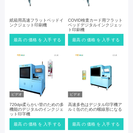
紙箱用高速フラットベッドイ
COVID検査カード用フラット
ンクジェット印刷機
ベッドデジタルインクジェッ
ト印刷機
最高 の 価格 を 入手 する
最高 の 価格 を 入手 する
ビデオ
ビデオ
720dpi柔らかい管のための多
高速多色はデジタル印字機ア
機能のデジタルのインクジェ
ルミ缶のための螺線形になる
ット印字機
最高 の 価格 を 入手 する
最高 の 価格 を 入手 する