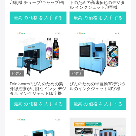
印刷機 チューブ/キャップ/缶
トのための高速多色のデジタ
ル インクジェット印字機
最高 の 価格 を 入手 する
最高 の 価格 を 入手 する
ビデオ
ビデオ
Drinkwareのびんのための紫
びんのための半自動3Dデジタ
外線治療が可能なインク デジ
ルのインクジェット印字機
タル インクジェット印字機
最高 の 価格 を 入手 する
最高 の 価格 を 入手 する