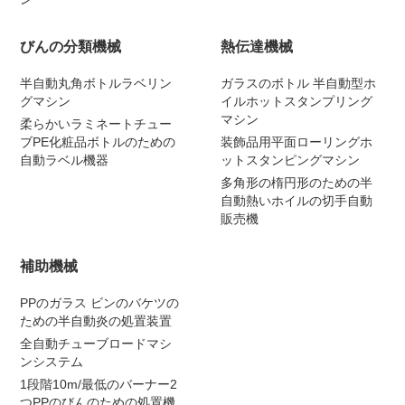
びんの分類機械
熱伝達機械
半自動丸角ボトルラベリン
ガラスのボトル 半自動型ホ
グマシン
イルホットスタンプリング
マシン
柔らかいラミネートチュー
ブPE化粧品ボトルのための
装飾品用平面ローリングホ
自動ラベル機器
ットスタンピングマシン
多角形の楕円形のための半
自動熱いホイルの切手自動
販売機
補助機械
PPのガラス ビンのバケツの
ための半自動炎の処置装置
全自動チューブロードマシ
ンシステム
1段階10m/最低のバーナー2
つPPのびんのための処置機