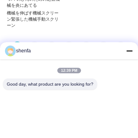
械を炎にあてる
機械を伸ばす機械スクリー
ン緊張した機械手動スクリ
ーン
1
2
3
4
5
6
7
shenfa
8
>
>>
12:39 PM
Good day, what product are you looking for?
Shen Fa Eng. Co., Ltd. (Guangzhou)
shenfa@shenfa.co