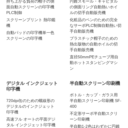
持ち上がる負荷の帽子の側
円錐スモール・キャピタル
面自動スクリーンの印字機
の側面リング自動熱いホイ
PLC制御
ルの切手自動販売機
スクリーンプリント 熱印鑑
化粧品のペンのための完全
機
なサーボPLC制御自動熱い切
手自動販売機
自動パッドの印字機単一色
スクリーンの印字機
プラスチック帽子のための
熱出版物の自動ホイルの切
手自動販売機
直径50mmPEチューブ用自
動ホットスタンピングマシ
ン
デジタル インクジェット
半自動スクリーン印刷機
印字機
ボトル・カップ・ガラス用
720dpi缶のための螺線形の
半自動スクリーン印刷機 SF-
デジタルのインクジェット
400
印字機
不定形サーボ半自動スクリ
高速フル オートの平面デジ
ーン印刷機
タル インクジェット印字機
半自動1-2色はわずかに円錐