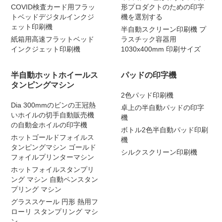
COVID検査カード用フラッ
形プロダクトのための印字
トベッドデジタルインクジ
機を選別する
ェット印刷機
半自動スクリーン印刷機 プ
紙箱用高速フラットベッド
ラスチック容器用
インクジェット印刷機
1030x400mm 印刷サイズ
半自動ホットホイールス
パッドの印字機
タンピングマシン
2色パッド印刷機
Dia 300mmのビンの王冠熱
卓上の半自動パッドの印字
いホイルの切手自動販売機
機
の自動金ホイルの印字機
ボトル2色半自動パッド印刷
ホットゴールドフォイルス
機
タンピングマシン ゴールド
シルクスクリーン印刷機
フォイルプリンターマシン
ホットフォイルスタンプリ
ング マシン 自動ペンスタン
プリング マシン
グラススケール 円形 熱用フ
ローリ スタンプリング マシ
ン