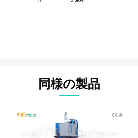
力:
2.5KW
同様の製品