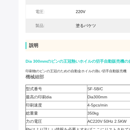
電圧:
220V
製品:
塗るバケツ
説明
Dia 300mmのビンの王冠熱いホイルの切手自動販売機
印刷物のビンの王冠のための自動金ホイルの熱い切手自動販売機
機械細部
型式番号
SF-5B/C
最高の印刷dia
Dia300mm
印刷速度
4-5pcs/min
総重量
350kg
力の電圧
AC220V 50Hz 2.5KW
Plsはより詳しい情報を必要とすればここにリストされて