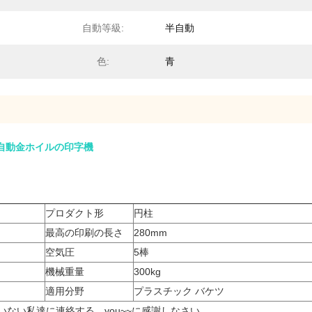
自動等級:
半自動
色:
青
の自動金ホイルの印字機
プロダクト形
円柱
最高の印刷の長さ
280mm
空気圧
5棒
機械重量
300kg
適用分野
プラスチック バケツ
いない私達に連絡する。you~~に感謝しなさい