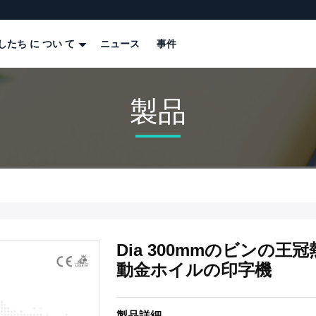
したち に つい て
ニュース
事件
製品
Dia 300mmのビンの
動金ホイルの印字機
製品詳細