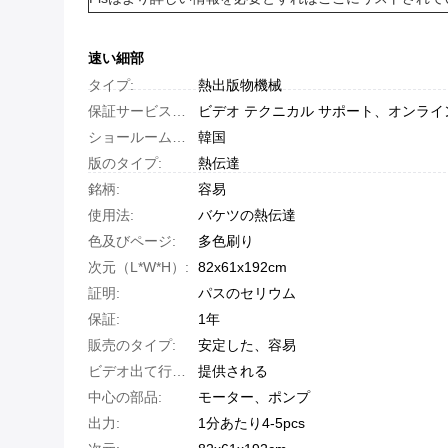
速い細部
タイプ:
熱出版物機械
保証サービスの後:
ビデオ テクニカル サポート、オンライ
ショールームの位置:
韓国
版のタイプ:
熱伝達
銘柄:
容易
使用法:
バケツの熱伝達
色及びページ:
多色刷り
次元（L*W*H）:
82x61x192cm
証明:
パスのセリウム
保証:
1年
販売のタイプ:
安定した、容易
ビデオ出て行点検:
提供される
中心の部品:
モーター、ポンプ
出力:
1分あたり4-5pcs