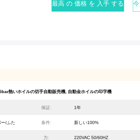
最高 の 価格 を 入手 する
今
5bar熱いホイルの切手自動販売機
,
自動金ホイルの印字機
保証:
1年
ー/ふた
条件:
新しい100%
力:
220VAC 50/60HZ