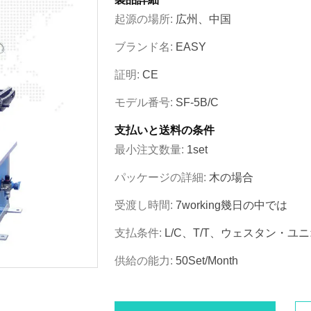
起源の場所:
広州、中国
ブランド名:
EASY
証明:
CE
モデル番号:
SF-5B/C
支払いと送料の条件
最小注文数量:
1set
パッケージの詳細:
木の場合
受渡し時間:
7working幾日の中では
支払条件:
L/C、T/T、ウェスタン・ユ
供給の能力:
50Set/month