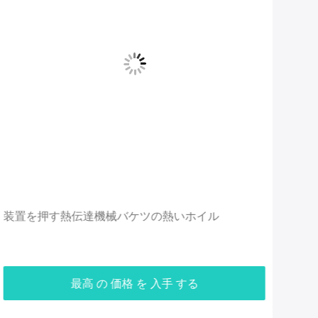
装置を押す熱伝達機械バケツの熱いホイル
ボ
リ
最高 の 価格 を 入手 する