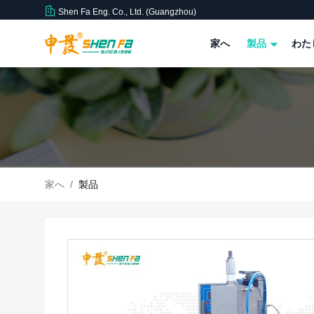
Shen Fa Eng. Co., Ltd. (Guangzhou)
家へ
製品
わた
家へ
/
製品