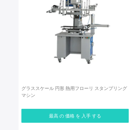
ンス
グラススケール 円形 熱用フローリ スタンプリング
マシン
最高 の 価格 を 入手 する