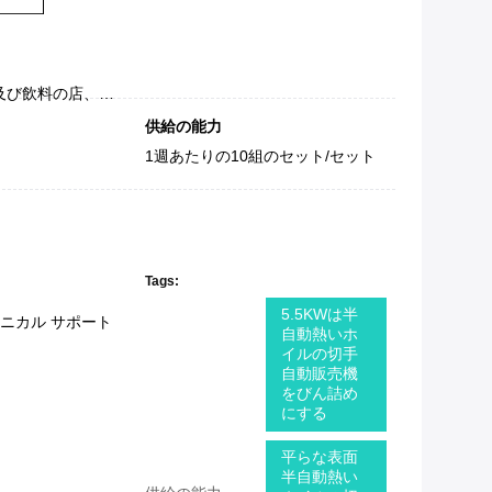
食糧及び飲料の工場、農場、食糧及び飲料の店、広告会社
供給の能力
1週あたりの10組のセット/セット
Tags:
5.5KWは半
ニカル サポート
自動熱いホ
イルの切手
自動販売機
をびん詰め
にする
平らな表面
半自動熱い