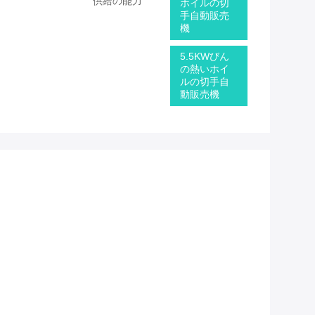
供給の能力
ホイルの切
手自動販売
機
5.5KWびん
の熱いホイ
ルの切手自
動販売機