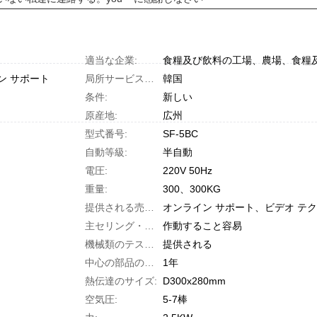
適当な企業:
ン サポート
局所サービスの位置:
韓国
条件:
新しい
原産地:
広州
型式番号:
SF-5BC
自動等級:
半自動
電圧:
220V 50Hz
重量:
300、300KG
提供される売り上げ後のサービス:
オンライン サポート、ビデオ テク
主セリング・ポイント:
作動すること容易
機械類のテスト レポート:
提供される
中心の部品の保証:
1年
熱伝達のサイズ:
D300x280mm
空気圧:
5-7棒