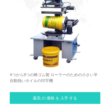
4つから8つの棒ゴム製 ローラーのための小さい半
自動熱いホイルの印字機
最高 の 価格 を 入手 する