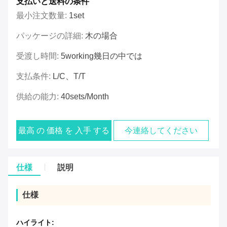
支払いと送料の条件
最小注文数量:
1set
パッケージの詳細:
木の場合
受渡し時間:
5working幾日の中では
支払条件:
L/C、T/T
供給の能力:
40sets/month
最高 の 価格 を 入手 する
今連絡してください
仕様
説明
仕様
ハイライト: