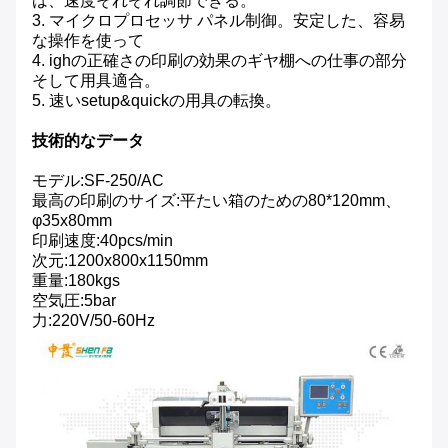
は、速度それぞれ調節できる。
3. マイクロプロセッサ パネル制御。安定した、容易
な操作を使って
4. ighの正確さの印刷の効果のギヤ棚への仕事の部分
そして用具適合。
5. 速いsetup&quickの用具の転換。
技術的なデータ
モデル:SF-250/AC
最高の印刷のサイズ:平たい箱のための80*120mm、
φ35x80mm
印刷速度:40pcs/min
次元:1200x800x1150mm
重量:180kgs
空気圧:5bar
力:220V/50-60Hz