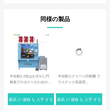
同様の製品
リ
半自動1-2色はわずかに円
半自動スクリーン印刷機 プ
不
錐形プロダクトのための印
ラスチック容器用
ー
字機を選別する
1030x400mm 印刷サイズ
する
最高 の 価格 を 入手 する
最高 の 価格 を 入手 する
最