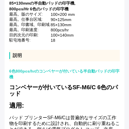
85×130mmの半自動パッドの印字機
,
800pcs/Hr 6色のパッドの印字機
最高。版のサイズ:
100×200 mm
最高。仕事台区域:
90×125mm
最高。印書域、印刷域:
85×130mm
最高。印刷速度:
800pcs/hr
目的次元の印刷:
100×140mm
駐屯地番号:
18
説明
6色800pcs/hrのコンベヤーが付いている半自動パッドの印字
機
コンベヤーが付いているSF-M6/C 6色のパ
ッド
適用:
パッド プリンターSF-M6/Cは
普遍的なサイズの工作
物を
印刷するために設計され、
自動的に刷り重ねるこ