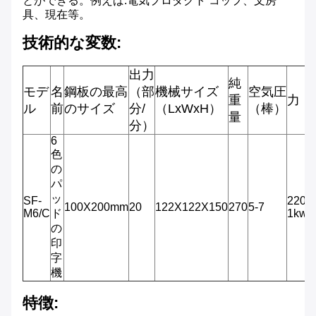
とができる
。例えば:電気プロダクト コップ、文房
具、現在等。
技術的な変数:
出力
純
モデ
名
鋼板の最高
（部
機械サイズ
空気圧
重
力
ル
前
のサイズ
分/
（LxWxH）
（棒）
量
分）
6
色
の
パ
ッ
SF-
220V
100X200mm
20
122X122X150
270
5-7
M6/C
ド
1kw
の
印
字
機
特徴: