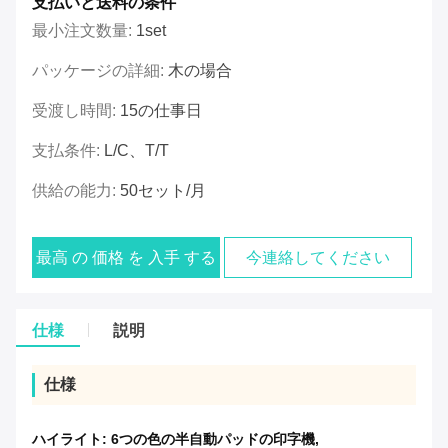
支払いと送料の条件
最小注文数量:
1set
パッケージの詳細:
木の場合
受渡し時間:
15の仕事日
支払条件:
L/C、T/T
供給の能力:
50セット/月
最高 の 価格 を 入手 する
今連絡してください
仕様
説明
仕様
ハイライト:
6つの色の半自動パッドの印字機
,