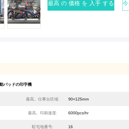
最高 の 価格 を 入手 する
今
自動パッドの印字機
最高。仕事台区域:
90×125mm
最高。印刷速度:
6000pcs/hr
駐屯地番号:
16