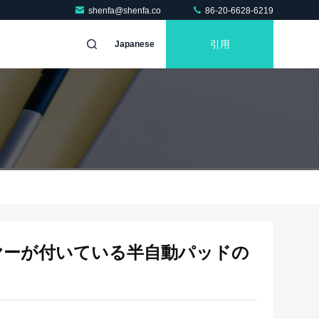
shenfa@shenfa.co
86-20-6628-6219
引用
Japanese
コンベヤーが付いている半自動パッドの