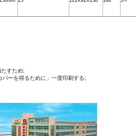
150mm
25
122X92X138
180
5-7
満たすため;
 カバーを得るために」一度印刷する;