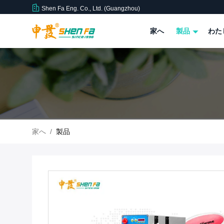
Shen Fa Eng. Co., Ltd. (Guangzhou)
家へ
製品
わた
家へ
/
製品