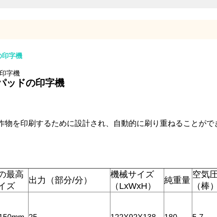
の印字機
の印字機
のパッドの印字機
作物を
印刷するために設計され、
自動的に刷り重ねることがで
の最高
機械サイズ
空気
出力（部分/分）
純重量
イズ
（LxWxH）
（棒