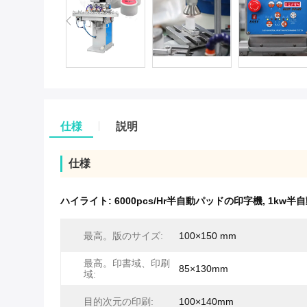
仕様
説明
仕様
ハイライト:
6000pcs/Hr半自動パッドの印字機
,
1kw半
最高。版のサイズ:
100×150 mm
最高。印書域、印刷
85×130mm
域:
目的次元の印刷:
100×140mm