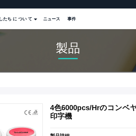
したち に つい て
ニュース
事件
製品
4色6000pcs/Hrの
印字機
製品詳細