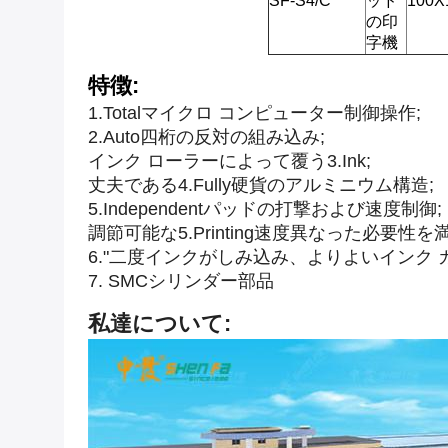
SF-S4/C
ッド
100X
の印
字機
特徴:
1.Totalマイクロ コンピューター制御操作;
2.Auto四桁の反対の組み込み;
インク ローラーによって覆う3.Ink;
丈夫である4.Fully硬貨のアルミニウム構造;
5.Independentパッドの打撃および速度制御;
調節可能な5.Printing速度異なった必要性を
6."二度インクがしみ込み、よりよいインク
7. SMCシリンダー部品
私達について: