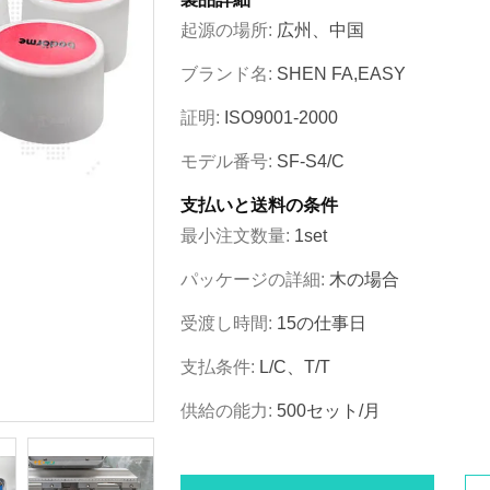
起源の場所:
広州、中国
ブランド名:
SHEN FA,EASY
証明:
ISO9001-2000
モデル番号:
SF-S4/C
支払いと送料の条件
最小注文数量:
1set
パッケージの詳細:
木の場合
受渡し時間:
15の仕事日
支払条件:
L/C、T/T
供給の能力:
500セット/月