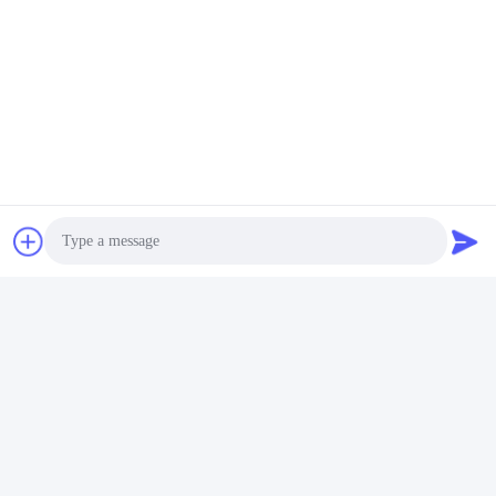
FAQ:
Q:あなたは
製造者または
a は
取引会社?
A: 私たちは26年の生産経験を持つ リーダーメーカー
です.
Qさん
W
帽子って買える?
A:スクリーン印刷機,熱スタンプ&熱転送
Photo
マシン,ラベル付けマシン,パッドプリンター,デジタル
インクジェット印刷機
Video Call
Q: 商品をどのくらいの期間で出荷しますか?
Audio Call
A: 通常は,商品が在庫なら3~5日です.
商品が在庫がない場合は,数量に応じて 15-20 日です.