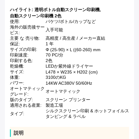
ハイライト:
透明ボトル自動スクリーン印刷機
,
自動スクリーン印刷機 2色
使用:
バケツ/ボトル/カップなど
海外の販売後サー
入手可能
ビス:
主要 な 売り物:
高精度 / 高生産 / メーカー直結
保証:
1 年
サイズの印刷:
Φ (25-90) × L ((60-260) mm
印刷速度:
70 PC/分
印刷する色:
2色
乾燥機:
LEDか紫外線ドライヤー
サイズ:
L478 × W235 × H202 (cm)
体重:
3100のKG
パワー:
14KW AC380V 50/60Hz
オートマティック
オートマティック
グレード:
版のタイプ:
スクリーン プリンター
適用される産業:
製造工場
シルクスクリーン印刷 & ホットフォイルス
タイプ:
タンピング & ラベル
説明