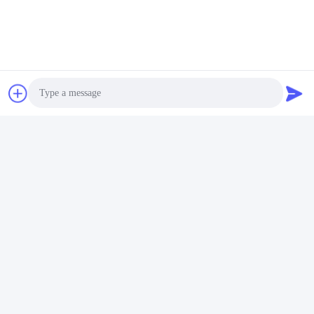
A:スクリーン印刷機,熱スタンプ&熱転送
マシン,ラベル付けマシン,パッドプリンター,デジタル
インクジェット印刷機
Q: 商品をどのくらいの期間で出荷しますか?
A: 通常は,商品が在庫なら3~5日です.
商品が在庫がない場合は,数量に応じて 15-20 日です.
Q: 商品の保証は?
A: 一年間の保証,しかし,生涯維持
Q:なぜ他のサプライヤーからではなく,私たちから買
Photo
うべきですか?
A: 1996年に設立されました. 70以上の国や地域に輸
Video Call
出されています. 中国のトップブランドです.
10年 アリババゴールドメンバー 一括購入 CE証明書
Audio Call
連絡先:
デヴィッド・タオ
メール: shenfa@shenfa.co