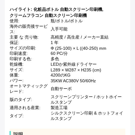
ハイライト:
化粧品ボトル 自動スクリーン印刷機
,
クリームフラコン 自動スクリーン印刷機
使用:
瓶/ボトル/ボトル
海外の販売後サービ
入手可能
ス:
主要 な 売り物:
高精度 / 高生産 / メーカー直結
保証:
1 年
サイズの印刷:
Φ (25-100) × L ((40-250) mm
印刷速度:
60 PC/分
印刷する色:
多色
乾燥機:
LEDか紫外線ドライヤー
サイズ:
L289 × W287 × H235 (cm)
体重:
4200のKG
パワー:
35KW AC380V 50/60Hz
オートマティックグ
自動サーボ
レード:
スクリーンプリンター / ホットホイー
版のタイプ:
ルスタンプ
適用される産業:
製造工場
シルクスクリーン印刷 & ホットフォイ
タイプ:
ルスタンプ
説明