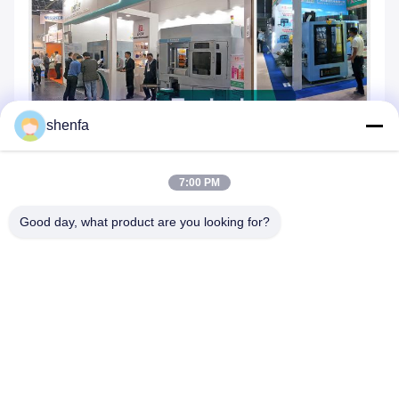
shenfa
7:00 PM
Good day, what product are you looking for?
FAQ:
Q:あなたは
製造者または
a は
取引会社?
A: 私たちは26年の生産経験を持つ リーダーメーカー
です.
Qさん
W
帽子って買える?