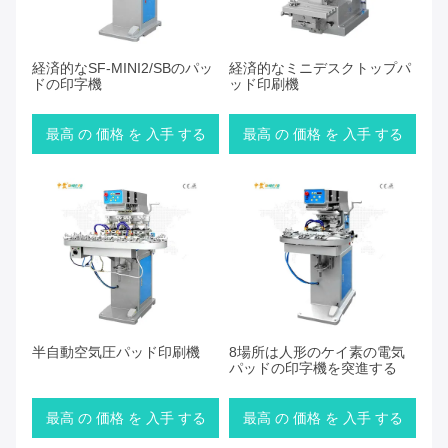
経済的なSF-MINI2/SBのパッ
経済的なミニデスクトップパ
ドの印字機
ッド印刷機
最高 の 価格 を 入手 する
最高 の 価格 を 入手 する
半自動空気圧パッド印刷機
8場所は人形のケイ素の電気
パッドの印字機を突進する
最高 の 価格 を 入手 する
最高 の 価格 を 入手 する