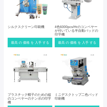
シルクスクリーン印刷機
4色6000pcs/Hrのコンベヤー
が付いている半自動パッドの
印字機
最高 の 価格 を 入手 する
最高 の 価格 を 入手 する
プラスチック帽子のための縦
ミニデスクトップ二色パッド
のコンベヤーのテンポの印字
印刷機
機