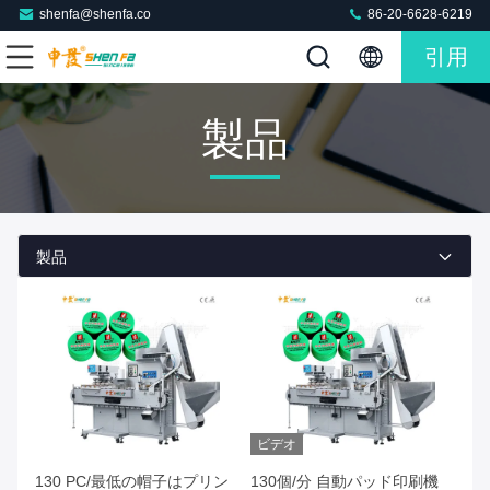
shenfa@shenfa.co
86-20-6628-6219
引用
製品
製品
ビデオ
130 PC/最低の帽子はプリン
130個/分 自動パッド印刷機