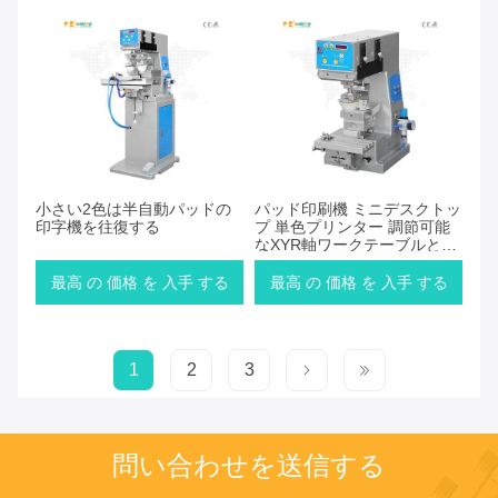
小さい2色は半自動パッドの
パッド印刷機 ミニデスクトッ
印字機を往復する
プ 単色プリンター 調節可能
なXYR軸ワークテーブルとコ
ンパクトサイズデザイン
最高 の 価格 を 入手 する
最高 の 価格 を 入手 する
1
2
3
問い合わせを送信する