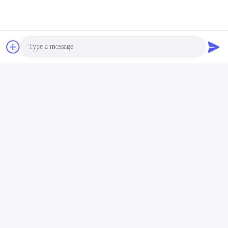
Photo
Video Call
Audio Call