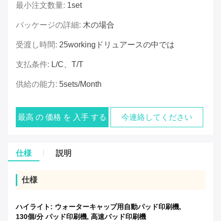
最小注文数量:
1set
パッケージの詳細:
木の場合
受渡し時間:
25workingドリュアースの中では
支払条件:
L/C、T/T
供給の能力:
5sets/month
最高 の 価格 を 入手 する
今連絡してください
仕様
説明
仕様
ハイライト:
ウォーターキャップ用自動パッド印刷機
,
130個/分 パッド印刷機
,
高速パッド印刷機